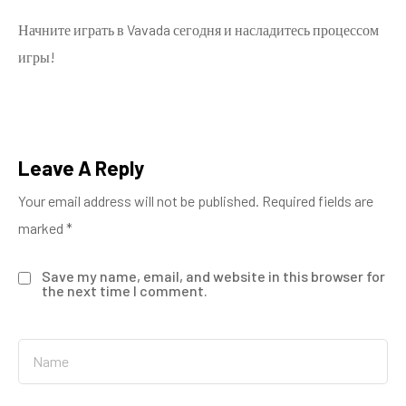
Начните играть в Vavada сегодня и насладитесь процессом
игры!
Leave A Reply
Your email address will not be published.
Required fields are
marked
*
Save my name, email, and website in this browser for
the next time I comment.