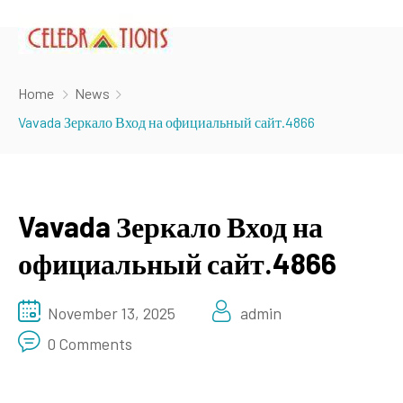
Home
News
Vavada Зеркало Вход на официальный сайт.4866
Vavada Зеркало Вход на
официальный сайт.4866
November 13, 2025
admin
0 Comments