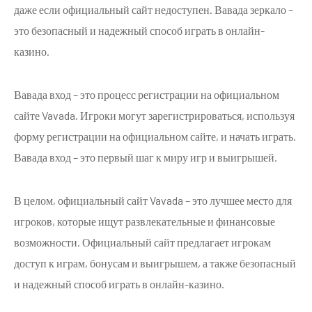
даже если официальный сайт недоступен. Вавада зеркало –
это безопасный и надежный способ играть в онлайн-
казино.
Вавада вход – это процесс регистрации на официальном
сайте Vavada. Игроки могут зарегистрироваться, используя
форму регистрации на официальном сайте, и начать играть.
Вавада вход – это первый шаг к миру игр и выигрышей.
В целом, официальный сайт Vavada – это лучшее место для
игроков, которые ищут развлекательные и финансовые
возможности. Официальный сайт предлагает игрокам
доступ к играм, бонусам и выигрышем, а также безопасный
и надежный способ играть в онлайн-казино.