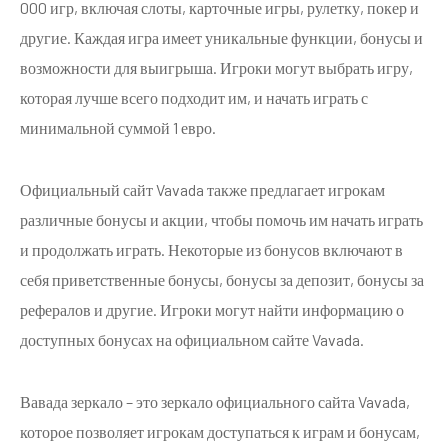
000 игр, включая слоты, карточные игры, рулетку, покер и
другие. Каждая игра имеет уникальные функции, бонусы и
возможности для выигрыша. Игроки могут выбрать игру,
которая лучше всего подходит им, и начать играть с
минимальной суммой 1 евро.
Официальный сайт Vavada также предлагает игрокам
различные бонусы и акции, чтобы помочь им начать играть
и продолжать играть. Некоторые из бонусов включают в
себя приветственные бонусы, бонусы за депозит, бонусы за
рефералов и другие. Игроки могут найти информацию о
доступных бонусах на официальном сайте Vavada.
Вавада зеркало – это зеркало официального сайта Vavada,
которое позволяет игрокам доступаться к играм и бонусам,