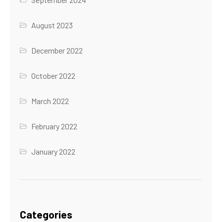
August 2023
December 2022
October 2022
March 2022
February 2022
January 2022
Categories