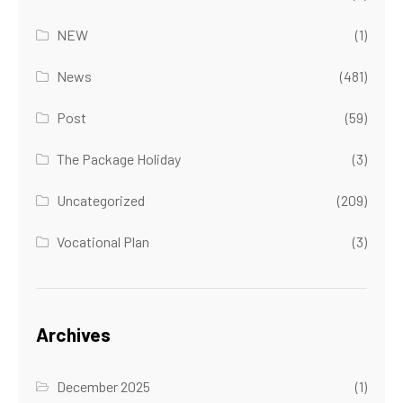
NEW
(1)
News
(481)
Post
(59)
The Package Holiday
(3)
Uncategorized
(209)
Vocational Plan
(3)
Archives
December 2025
(1)