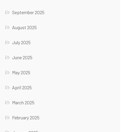
September 2025
August 2025
July 2025
June 2025
May 2025
April 2025
March 2025
February 2025