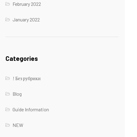
February 2022
January 2022
Categories
! Без рубрики
Blog
Guide Information
NEW