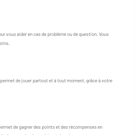
our vous aider en cas de problème ou de question. Vous
oins.
permet de jouer partout et à tout moment, grâce à votre
ermet de gagner des points et des récompenses en