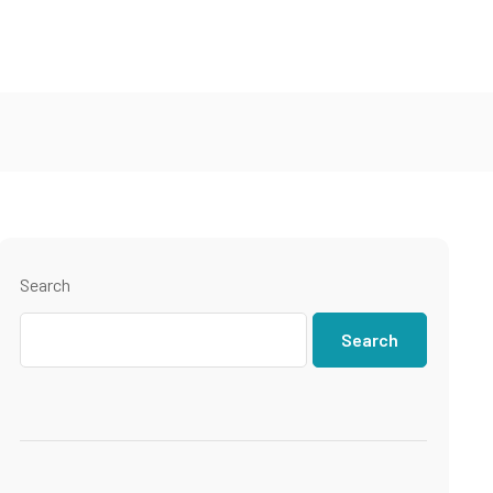
Search
Search