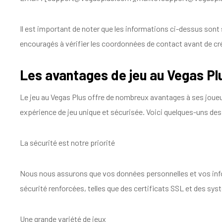
Il est important de noter que les informations ci-dessus sont 
encouragés à vérifier les coordonnées de contact avant de c
Les avantages de jeu au Vegas Pl
Le jeu au Vegas Plus offre de nombreux avantages à ses joueur
expérience de jeu unique et sécurisée. Voici quelques-uns des
La sécurité est notre priorité
Nous nous assurons que vos données personnelles et vos inf
sécurité renforcées, telles que des certificats SSL et des sys
Une grande variété de jeux