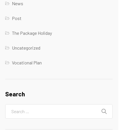
News
Post
The Package Holiday
Uncategorized
Vocational Plan
Search